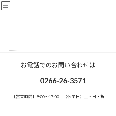
コ
ナ
ン
ビ
テ
ゲ
ン
ー
ツ
シ
お問い合わせ
へ
ョ
ス
ン
キ
に
ッ
移
HOME
お問い合わせ
プ
動
お電話でのお問い合わせは
0266-26-3571
【営業時間】9:00～17:00 【休業日】土・日・祝